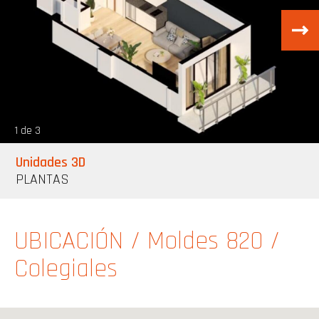
1 de 3
Unidades 3D
PLANTAS
UBICACIÓN
/ Moldes 820 /
Colegiales