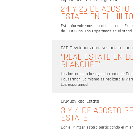
24 Y 25 DE AGOSTO
ESTATE EN EL HILT
Este año volvemos a participar de la Expo 
de 10 a 20hs. Los Esperamos en el stand 
G&D Developers abre sus puertas un
"REAL ESTATE EN B
BLANQUEO"
Los invitamos a la segunda charla de Dan
Hauserman. La misma se realizará el viern
Los esperamos!
Uruguay Real Estate
3 Y 4 DE AGOSTO S
ESTATE
Daniel Mintzer estará participando el mie