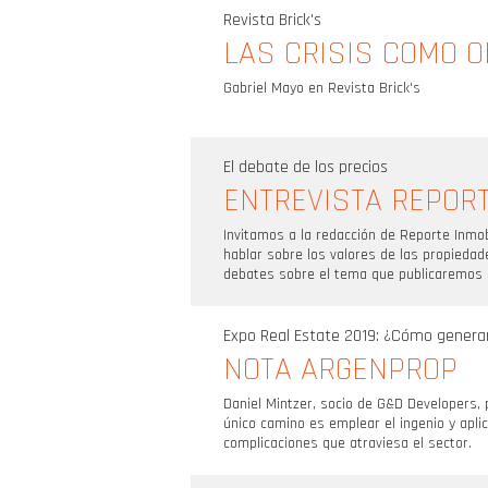
Revista Brick's
LAS CRISIS COMO 
Gabriel Mayo en Revista Brick's
El debate de los precios
ENTREVISTA REPORT
Invitamos a la redacción de Reporte Inmob
hablar sobre los valores de las propiedad
debates sobre el tema que publicaremos 
Expo Real Estate 2019: ¿Cómo gener
NOTA ARGENPROP
Daniel Mintzer, socio de G&D Developers, 
único camino es emplear el ingenio y apl
complicaciones que atraviesa el sector.