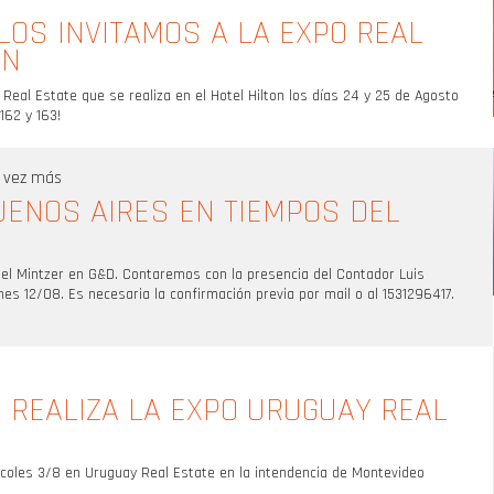
 LOS INVITAMOS A LA EXPO REAL
ON
Real Estate que se realiza en el Hotel Hilton los días 24 y 25 de Agosto
162 y 163!
a vez más
UENOS AIRES EN TIEMPOS DEL
iel Mintzer en G&D. Contaremos con la presencia del Contador Luis
es 12/08. Es necesaria la confirmación previa por mail o al 1531296417.
E REALIZA LA EXPO URUGUAY REAL
rcoles 3/8 en Uruguay Real Estate en la intendencia de Montevideo