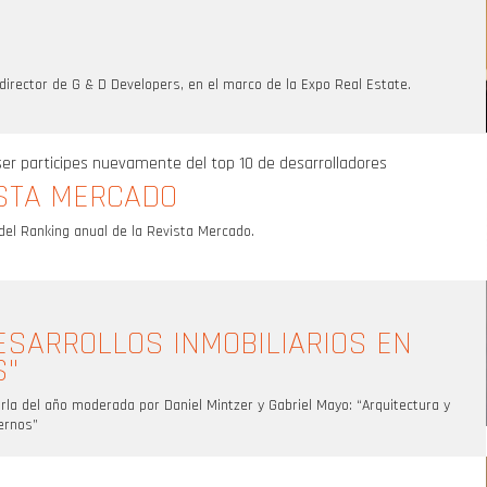
 director de G & D Developers, en el marco de la Expo Real Estate.
r participes nuevamente del top 10 de desarrolladores
ISTA MERCADO
el Ranking anual de la Revista Mercado.
ESARROLLOS INMOBILIARIOS EN
S"
arla del año moderada por Daniel Mintzer y Gabriel Mayo: “Arquitectura y
ernos”