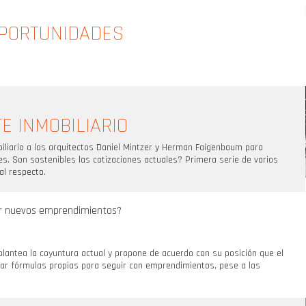
OPORTUNIDADES
E INMOBILIARIO
iliario a los arquitectos Daniel Mintzer y Herman Faigenbaum para
es. Son sostenibles las cotizaciones actuales? Primera serie de varios
al respecto.
ar nuevos emprendimientos?
plantea la coyuntura actual y propone de acuerdo con su posición que el
icar fórmulas propias para seguir con emprendimientos, pese a las