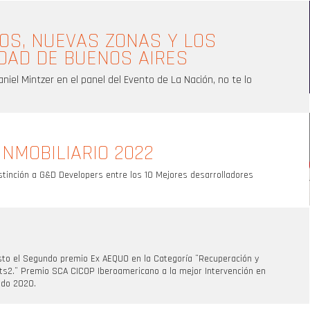
OS, NUEVAS ZONAS Y LOS
UDAD DE BUENOS AIRES
iel Mintzer en el panel del Evento de La Nación, no te lo
NMOBILIARIO 2022
tinción a G&D Developers entre los 10 Mejores desarrolladores
sto el Segundo premio Ex AEQUO en la Categoría ¨Recuperación y
ts2.¨ Premio SCA CICOP Iberoamericano a la mejor Intervención en
ado 2020.