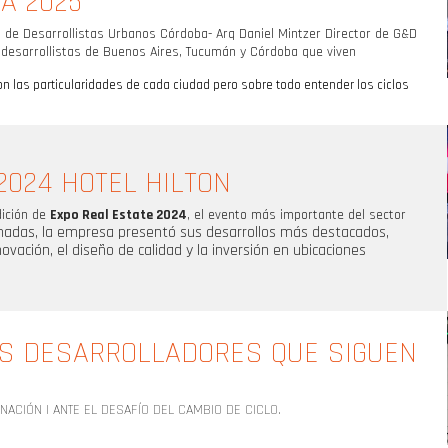
A 2025
 de Desarrollistas Urbanos Córdoba
- Arq Daniel Mintzer Director de G&D
s desarrollistas de Buenos Aires, Tucumán y Córdoba que viven
on las particularidades de cada ciudad pero sobre todo entender los ciclos
2024 HOTEL HILTON
dición de
Expo Real Estate 2024
, el evento más importante del sector
nadas, la empresa presentó sus desarrollos más destacados,
vación, el diseño de calidad y la inversión en ubicaciones
OS DESARROLLADORES QUE SIGUEN
NACIÓN | ANTE EL DESAFÍO DEL CAMBIO DE CICLO.