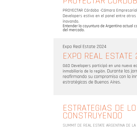
PROYECTAR CÓRDOB
PROYECTAR Córdoba -
Cámara Empresarial
Developers estivo en el panel entre otro
inovando.
Entender la coyuntura de Argentina actual c
del mercado.
Expo Real Estate 2024
EXPO REAL ESTATE 
G&D Developers participó en una nueva e
Durante las jor
inmobiliario de la región.
reafirmando su compromiso con la inno
estratégicas de Buenos Aires.
ESTRATEGIAS DE L
CONSTRUYENDO
SUMMIT DE REAL ESTATE ARGENTINA DE LA 